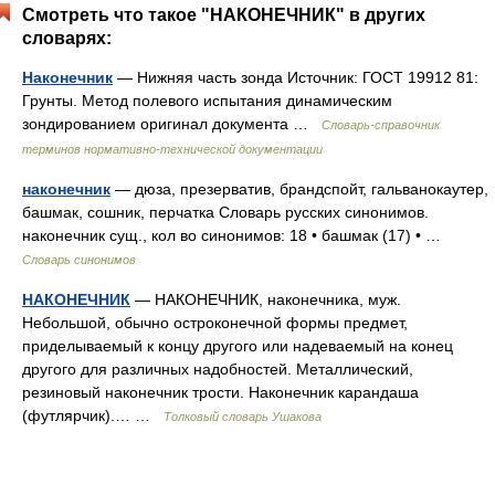
Смотреть что такое "НАКОНЕЧНИК" в других
словарях:
Наконечник
— Нижняя часть зонда Источник: ГОСТ 19912 81:
Грунты. Метод полевого испытания динамическим
зондированием оригинал документа …
Словарь-справочник
терминов нормативно-технической документации
наконечник
— дюза, презерватив, брандспойт, гальванокаутер,
башмак, сошник, перчатка Словарь русских синонимов.
наконечник сущ., кол во синонимов: 18 • башмак (17) • …
Словарь синонимов
НАКОНЕЧНИК
— НАКОНЕЧНИК, наконечника, муж.
Небольшой, обычно остроконечной формы предмет,
приделываемый к концу другого или надеваемый на конец
другого для различных надобностей. Металлический,
резиновый наконечник трости. Наконечник карандаша
(футлярчик).… …
Толковый словарь Ушакова