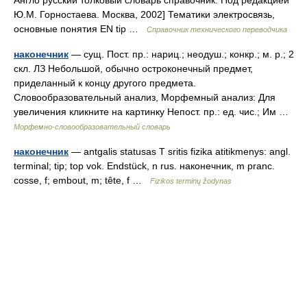
Англо русский толковый словарь справочник. Под редакцией
Ю.М. Горностаева. Москва, 2002] Тематики электросвязь,
основные понятия EN tip …
Справочник технического переводчика
наконечник
— сущ. Пост. пр.: нариц.; неодуш.; конкр.; м. р.; 2
скл. ЛЗ Небольшой, обычно остроконечный предмет,
приделанный к концу другого предмета.
Словообразовательный анализ, Морфемный анализ: Для
увеличения кликните на картинку Непост. пр.: ед. чис.; Им …
Морфемно-словообразовательный словарь
наконечник
— antgalis statusas T sritis fizika atitikmenys: angl.
terminal; tip; top vok. Endstück, n rus. наконечник, m pranc.
cosse, f; embout, m; tête, f …
Fizikos terminų žodynas