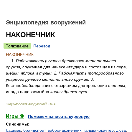
Энциклопедия вооружений
НАКОНЕЧНИК
Толкование
Перевод
НАКОНЕЧНИК
— 1.
Рабочаячасть ручного древкового метательного
оружия,
служащая для нанесенияудара и состоящая из
пера,
шейки, яблока
и
тульи. 2. Рабочаячасть топорообразного
ударного ручного метательного оружия.
3.
Костянойнабалдашник с отверстием для крепления
тетивы,
иногда надеваемыйна
концы древка лука
.
Энциклопедия вооружений
.
2014
.
Игры ⚽
Поможем написать курсовую
Синонимы
:
башмак
,
брандспойт
,
вибронаконечник
,
гальванокаутер
,
дюза
,